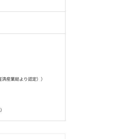
経済産業局より認定））
構）