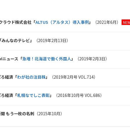
Oクラウド株式会社「
ALTUS（アルタス）導入事例
」
（2021年6月）
NEW
「みんなのテレビ」
（2019年2月13日）
oo!ニュース「
急増！北海道で働く外国人
」
（2019年2月3日）
ぽろ経済「
わが社の注目株
」
（2019年2月号 VOL.714）
ぽろ経済「
札幌なでしこ表彰
」
（2016年10月号 VOL.686）
新聞 もう一枚の名刺
（2015年10月）