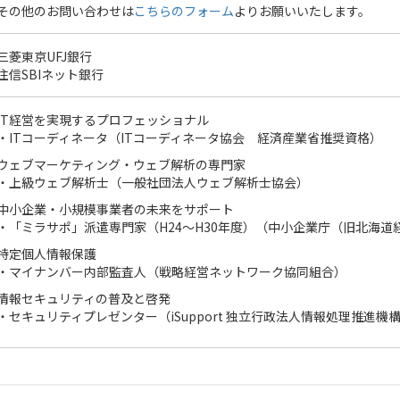
その他のお問い合わせは
こちらのフォーム
よりお願いいたします。
三菱東京UFJ銀行
住信SBIネット銀行
IT経営を実現するプロフェッショナル
・ITコーディネータ
（ITコーディネータ協会 経済産業省推奨資格）
ウェブマーケティング・ウェブ解析の専門家
・上級ウェブ解析士
（一般社団法人ウェブ解析士協会）
中小企業・小規模事業者の未来をサポート
・「ミラサポ」派遣専門家（H24〜H30年度）
（中小企業庁（旧北海道
特定個人情報保護
・マイナンバー内部監査人
（戦略経営ネットワーク協同組合）
情報セキュリティの普及と啓発
・セキュリティプレゼンター（iSupport 独立行政法人情報処理推進機