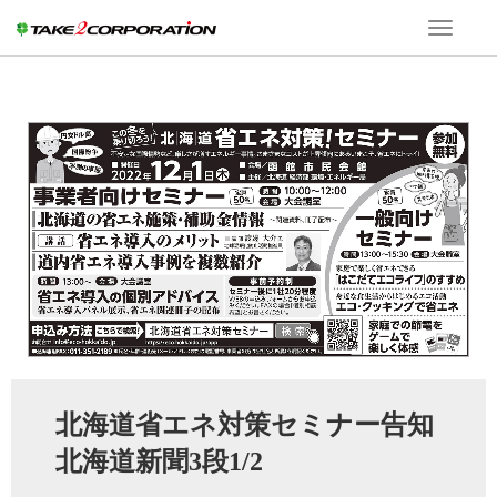
T
o
g
g
l
e
n
a
v
i
g
a
t
i
o
n
北海道省エネ対策セミナー告知
北海道新聞3段1/2